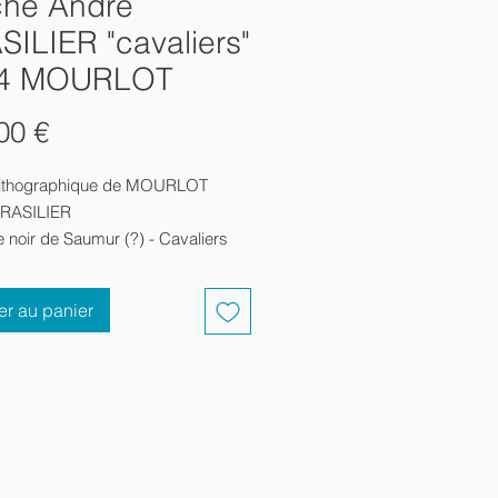
che André
ILIER "cavaliers"
4 MOURLOT
Prix
00 €
 lithographique de MOURLOT
BRASILIER
 noir de Saumur (?) - Cavaliers
 André WEIL
er au panier
tite déchirure hors image coté haut