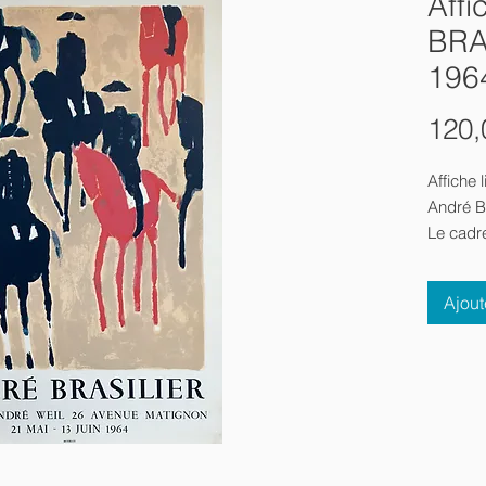
Affi
BRAS
196
120,
Affiche
André 
Le cadre
1964
Galerie
Ajout
nota: pe
droit