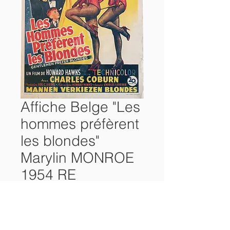
Affiche Belge "Les
hommes préfèrent
les blondes"
Marylin MONROE
1954 RE
Prix
38,00 €
Rupture de stock