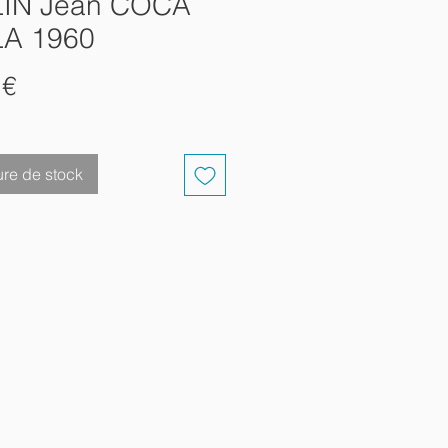
IN Jean COCA
A 1960
Prix
 €
re de stock