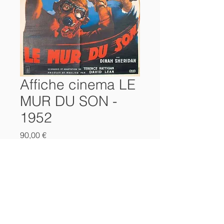
Affiche cinema LE
MUR DU SON -
1952
Prix
90,00 €
Ajouter au panier
AFFICHE cinéma
1952
" Le MUR du SON "