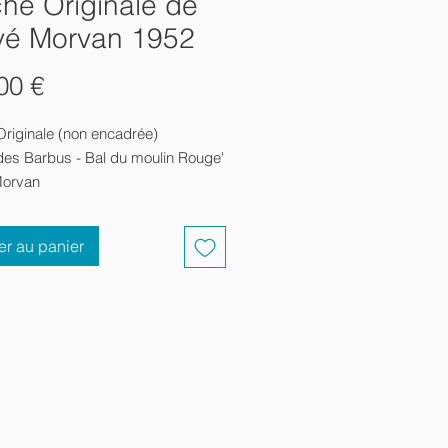
che Originale de
vé Morvan 1952
Prix
00 €
Originale (non encadrée)
 des Barbus - Bal du moulin Rouge'
Morvan
er au panier