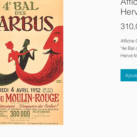
Affi
Her
310,
Affiche 
"4e Bal
Hervé 
1952
Ajout