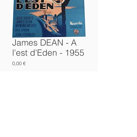
James DEAN - A
l'est d'Eden - 1955
Prix
0,00 €
Rupture de stock
Affiche cinema
James DEAN - A l'est d'Eden
1955
format 120 x 160