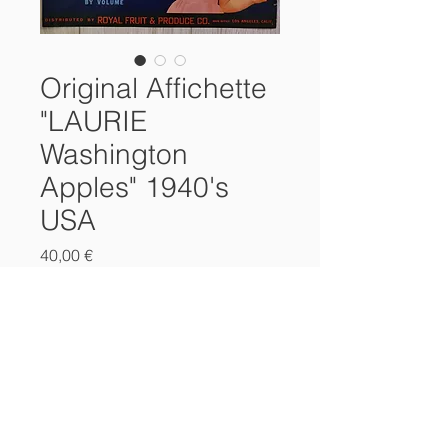
Original Affichette
"LAURIE
Washington
Apples" 1940's
USA
Prix
40,00 €
Ajouter au panier
Original
Vintage affichette
"LAURIE Brand Washington Apples"
Royal Fruit & produce Co Los